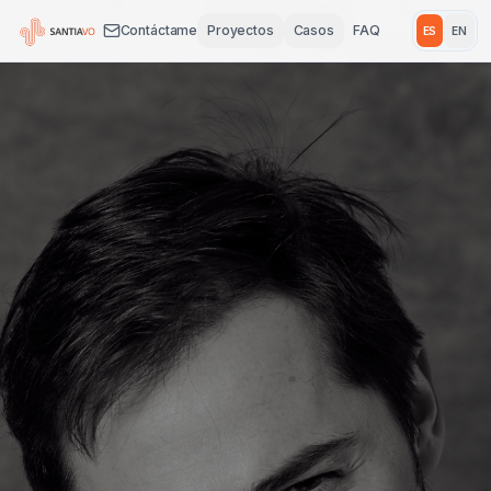
Contáctame
Proyectos
Casos
FAQ
ES
EN